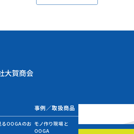
事例／取扱商品
るOOGAのお
モノ作り現場と
OOGA