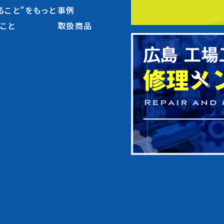
ること”をもっと
事例
ること
取扱商品