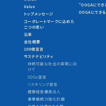
”OOGAにでき
Value
OOGAにでき
トップメッセージ
コーポレートマークに込めた
二つの思い
沿革
会社概要
100億宣言
サステナビリティ
持続可能な社会の実現に向
けて
SDGs宣言
リスキリング宣言
健康経営優良法人
事業継続力強化計画