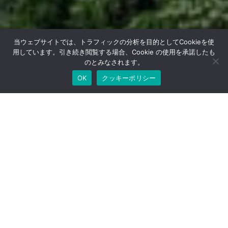
当ウェブサイトでは、トラフィックの分析を目的としてCookieを使
用しています。引き続き閲覧する場合、Cookie の使用を承諾したも
のとみなされます。
OK
クッキーポリシー
Scroll
Purpose
次世代にクリーンな世界を
伝統と革新の両輪で、最適解を導く