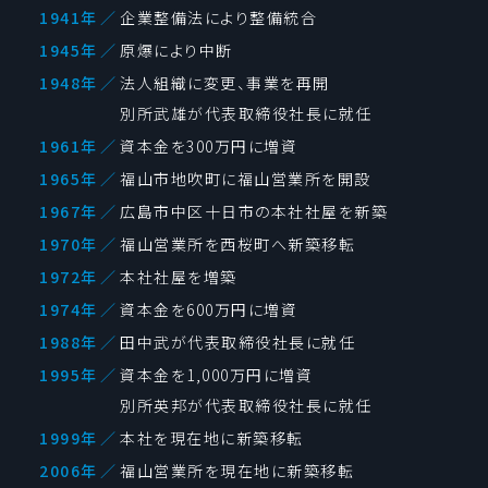
1941年
／
企業整備法により整備統合
1945年
／
原爆により中断
1948年
／
法人組織に変更、事業を再開
別所武雄が代表取締役社長に就任
1961年
／
資本金を300万円に増資
1965年
／
福山市地吹町に福山営業所を開設
1967年
／
広島市中区十日市の本社社屋を新築
1970年
／
福山営業所を西桜町へ新築移転
1972年
／
本社社屋を増築
1974年
／
資本金を600万円に増資
1988年
／
田中武が代表取締役社長に就任
1995年
／
資本金を1,000万円に増資
別所英邦が代表取締役社長に就任
1999年
／
本社を現在地に新築移転
2006年
／
福山営業所を現在地に新築移転