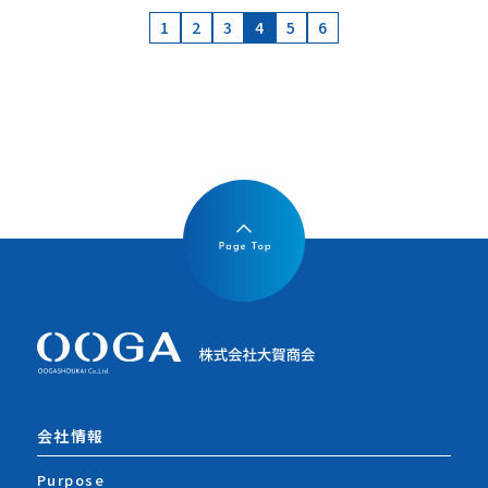
投
1
2
3
4
5
6
稿
の
ペ
ー
ジ
送
り
会社情報
Purpose