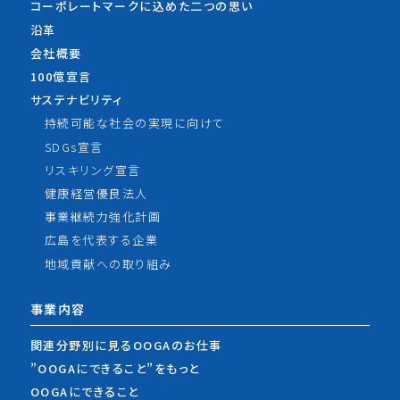
コーポレートマークに込めた
二つの思い
沿革
会社概要
100億宣言
サステナビリティ
持続可能な社会の実現に向けて
SDGs宣言
リスキリング宣言
健康経営優良法人
事業継続力強化計画
広島を代表する企業
地域貢献への取り組み
事業内容
関連分野別に見るOOGAのお仕事
”OOGAにできること”をもっと
OOGAにできること